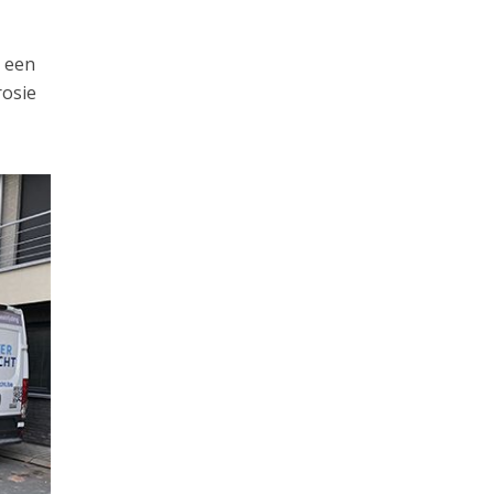
e een
rosie