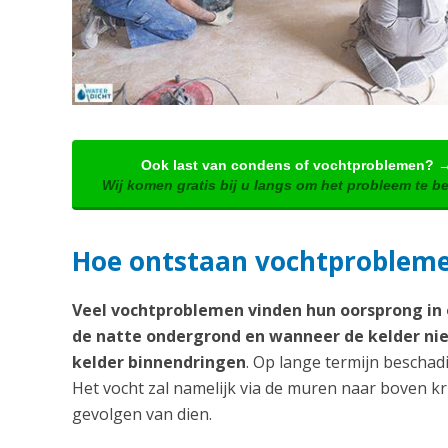
Ook last van condens of vochtproblemen? 
Wij komen gratis bij u langs om het probleem te b
Hoe ontstaan vochtproblem
Veel vochtproblemen vinden hun oorsprong in o
de natte ondergrond en wanneer de kelder nie
kelder binnendringen
. Op lange termijn beschadi
Het vocht zal namelijk via de muren naar boven k
gevolgen van dien.