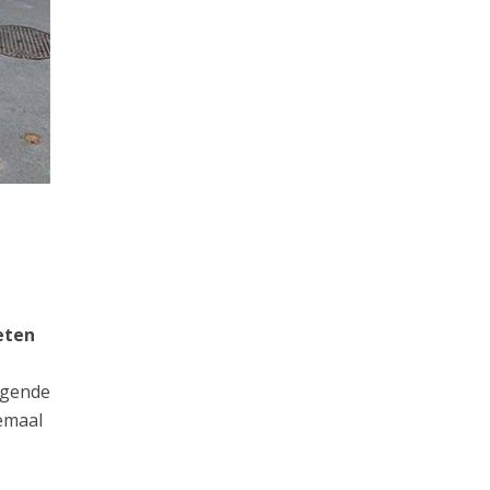
eten
ijgende
emaal