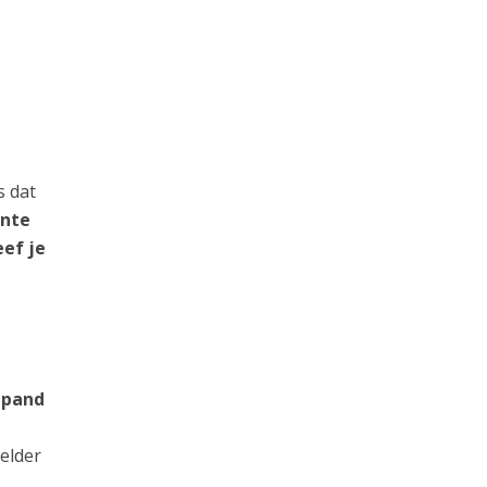
s dat
ante
eef je
 pand
elder