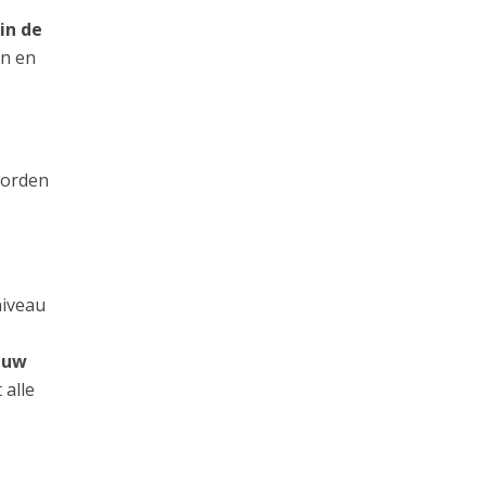
in de
an en
worden
niveau
n uw
 alle