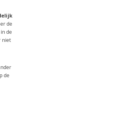
elijk
er de
 in de
 niet
inder
p de