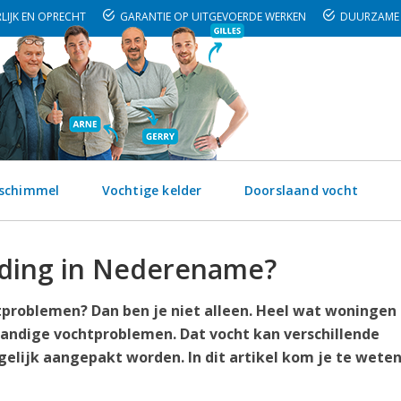
LIJK EN OPRECHT
GARANTIE OP UITGEVOERDE WERKEN
DUURZAME 
 schimmel
Vochtige kelder
Doorslaand vocht
jding in Nederename?
problemen? Dan ben je niet alleen. Heel wat woningen 
ndige vochtproblemen. Dat vocht kan verschillende
lijk aangepakt worden. In dit artikel kom je te wete