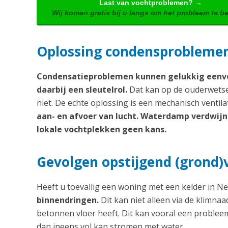
Last van vochtproblemen? →
Wij komen gratis bij u langs om het probleem te b
Oplossing condensproblemen:
Condensatieproblemen kunnen gelukkig eenvo
daarbij een sleutelrol.
Dat kan op de ouderwetse 
niet. De echte oplossing is een mechanisch ventil
aan- en afvoer van lucht. Waterdamp verdwijnt 
lokale vochtplekken geen kans.
Gevolgen opstijgend (grond)
Heeft u toevallig een woning met een kelder in 
binnendringen.
Dit kan niet alleen via de klimna
betonnen vloer heeft. Dit kan vooral een problee
dan ineens vol kan stromen met water.