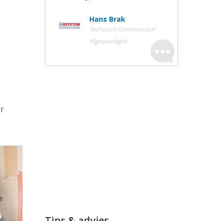
Hans Brak
Technisch Commercieel
Afgevaardigde
ar
Tips & advies