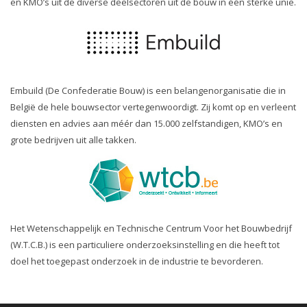
en KMO’s uit de diverse deelsectoren uit de bouw in één sterke unie.
Embuild (De Confederatie Bouw) is een belangenorganisatie die in
België de hele bouwsector vertegenwoordigt. Zij komt op en verleent
diensten en advies aan méér dan 15.000 zelfstandigen, KMO’s en
grote bedrijven uit alle takken.
Het Wetenschappelijk en Technische Centrum Voor het Bouwbedrijf
(W.T.C.B.) is een particuliere onderzoeksinstelling en die heeft tot
doel het toegepast onderzoek in de industrie te bevorderen.