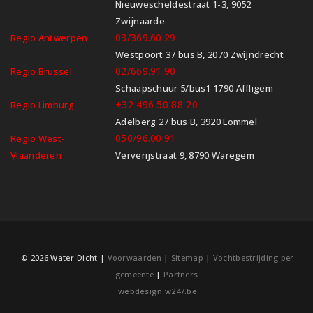
Nieuwescheldestraat 1-3, 9052
Zwijnaarde
03/369.60.29
Regio Antwerpen
Westpoort 37 bus B, 2070 Zwijndrecht
02/669.91.90
Regio Brussel
Schaapschuur 5/bus1 1790 Affligem
+32 496 50 88 20
Regio Limburg
Adelberg 27 bus B, 3920 Lommel
050/96.00.91
Regio West-
Vlaanderen
Ververijstraat 9, 8790 Waregem
© 2026 Water-Dicht |
Voorwaarden
|
Sitemap
|
Vochtbestrijding per
gemeente
|
Partners
webdesign w247.be