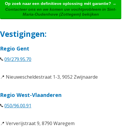
Op zoek naar een definitieve oplossing mét garantie? →
Contacteer ons en we komen uw vochtprobleem in Sint-
Maria-Oudenhove (Zottegem) bekijken
Vestigingen:
Regio Gent
09/279.95.70
📍 Nieuwescheldestraat 1-3, 9052 Zwijnaarde
Regio West-Vlaanderen
050/96.00.91
📍 Ververijstraat 9, 8790 Waregem