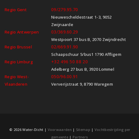
09/279.95.70
Regio Gent
Nieuwescheldestraat 1-3, 9052
Zwijnaarde
03/369.60.29
Regio Antwerpen
Westpoort 37 bus B, 2070 Zwijndrecht
02/669.91.90
Regio Brussel
Schaapschuur 5/bus1 1790 Affligem
+32 496 50 88 20
Regio Limburg
Adelberg 27 bus B, 3920 Lommel
050/96.00.91
Regio West-
Vlaanderen
Ververijstraat 9, 8790 Waregem
© 2026 Water-Dicht |
Voorwaarden
|
Sitemap
|
Vochtbestrijding per
gemeente
|
Partners