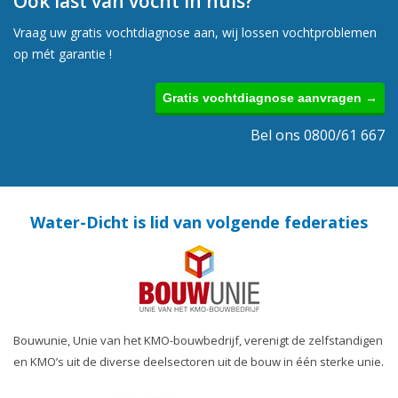
Ook last van vocht in huis?
Vraag uw gratis vochtdiagnose aan, wij lossen vochtproblemen
op mét garantie !
Gratis vochtdiagnose aanvragen →
Bel ons 0800/61 667
Water-Dicht is lid van volgende federaties
Bouwunie, Unie van het KMO-bouwbedrijf, verenigt de zelfstandigen
en KMO’s uit de diverse deelsectoren uit de bouw in één sterke unie.