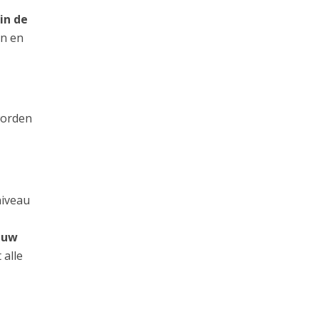
in de
an en
worden
niveau
n uw
 alle