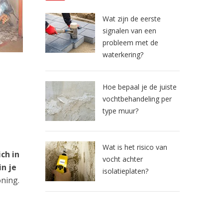
Wat zijn de eerste
signalen van een
probleem met de
waterkering?
Hoe bepaal je de juiste
vochtbehandeling per
type muur?
Wat is het risico van
ch in
vocht achter
n je
isolatieplaten?
oning.