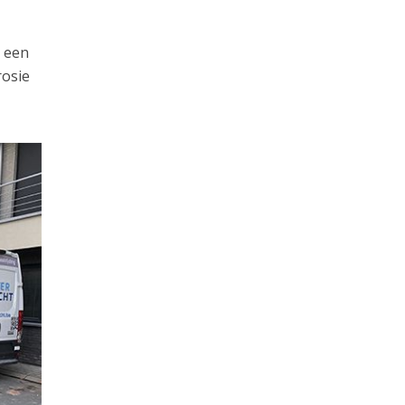
e een
rosie