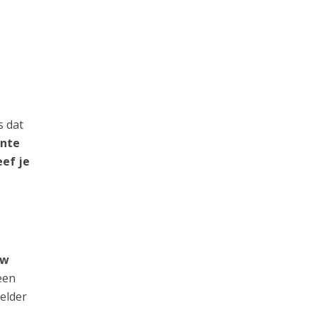
s dat
ante
eef je
uw
een
elder