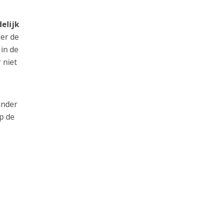
elijk
er de
 in de
 niet
inder
p de