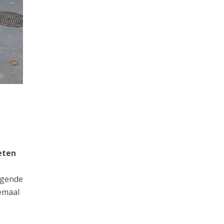
eten
ijgende
emaal