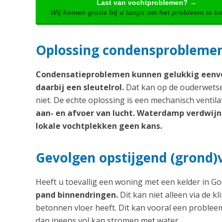
Last van vochtproblemen? →
Wij komen gratis bij u langs om het probleem te b
Oplossing condensproblemen:
Condensatieproblemen kunnen gelukkig eenvo
daarbij een sleutelrol.
Dat kan op de ouderwetse 
niet. De echte oplossing is een mechanisch ventil
aan- en afvoer van lucht. Waterdamp verdwijnt 
lokale vochtplekken geen kans.
Gevolgen opstijgend (grond)
Heeft u toevallig een woning met een kelder in 
pand binnendringen.
Dit kan niet alleen via de 
betonnen vloer heeft. Dit kan vooral een problee
dan ineens vol kan stromen met water.