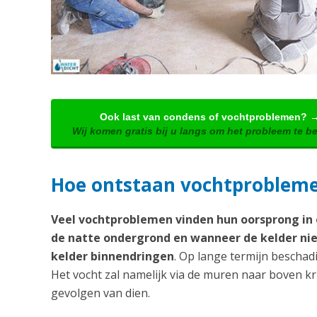
Ook last van condens of vochtproblemen? 
Wij komen gratis bij u langs om het probleem te b
Hoe ontstaan vochtproblem
Veel vochtproblemen vinden hun oorsprong in o
de natte ondergrond en wanneer de kelder nie
kelder binnendringen
. Op lange termijn beschadi
Het vocht zal namelijk via de muren naar boven k
gevolgen van dien.