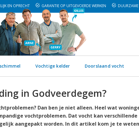
LIJK EN OPRECHT
GARANTIE OP UITGEVOERDE WERKEN
DUURZAME 
 schimmel
Vochtige kelder
Doorslaand vocht
jding in Godveerdegem?
htproblemen? Dan ben je niet alleen. Heel wat woninge
pandige vochtproblemen. Dat vocht kan verschillende
lijk aangepakt worden. In dit artikel kom je te wete