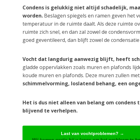
Condens is gelukkig niet altijd schadelijk, ma
worden.
Beslagen spiegels en ramen geven het v
temperatuur in de ruimte daalt. Als deze ruimte ov
ruimte zich snel, en dan zal zowel de condensvormi
goed geventileerd, dan blijft zowel de condensatie
Vocht dat langdurig aanwezig blijft, heeft sc
gladde oppervlakken zoals muren en plafonds lij
koude muren en plafonds. Deze muren zullen met 
schimmelvorming, loslatend behang, een onge
Het is dus niet alleen van belang om condens 
blijvend te verhelpen.
Last van vochtproblemen? →
Wij komen gratis bij u langs om het probleem te b