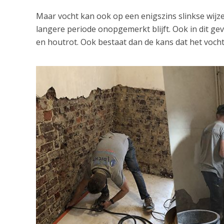
Maar vocht kan ook op een enigszins slinkse wij
langere periode onopgemerkt blijft. Ook in dit ge
en houtrot. Ook bestaat dan de kans dat het vocht