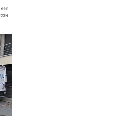
e een
rosie