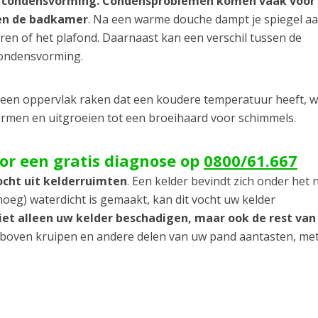
 condensvorming. Condensproblemen komen vaak voor 
 en de badkamer
. Na een warme douche dampt je spiegel a
uren of het plafond. Daarnaast kan een verschil tussen de
condensvorming.
s een oppervlak raken dat een koudere temperatuur heeft, 
vormen en uitgroeien tot een broeihaard voor schimmels.
oor een gratis diagnose op
0800/61.667
ocht uit kelderruimten
. Een kelder bevindt zich onder het 
oeg) waterdicht is gemaakt, kan dit vocht uw kelder
niet alleen uw kelder beschadigen, maar ook de rest va
r boven kruipen en andere delen van uw pand aantasten, met