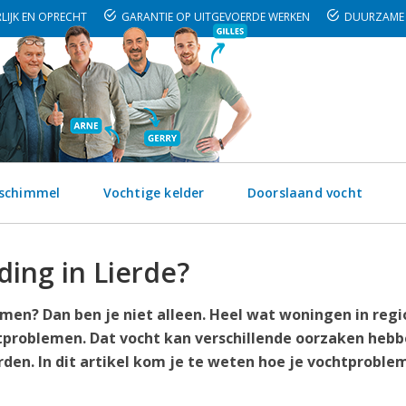
LIJK EN OPRECHT
GARANTIE OP UITGEVOERDE WERKEN
DUURZAME 
 schimmel
Vochtige kelder
Doorslaand vocht
ding in Lierde?
emen? Dan ben je niet alleen. Heel wat woningen in regi
problemen. Dat vocht kan verschillende oorzaken hebb
en. In dit artikel kom je te weten hoe je vochtproble