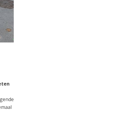
eten
ijgende
emaal