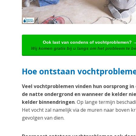
Ook last van condens of vochtproblemen? 
Wij komen gratis bij u langs om het probleem te b
Hoe ontstaan vochtproblem
Veel vochtproblemen vinden hun oorsprong in o
de natte ondergrond en wanneer de kelder nie
kelder binnendringen
. Op lange termijn beschadi
Het vocht zal namelijk via de muren naar boven k
gevolgen van dien.