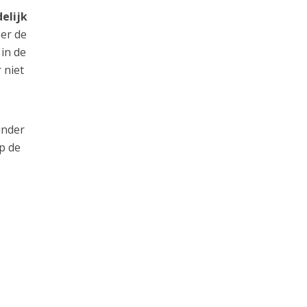
elijk
er de
 in de
 niet
inder
p de