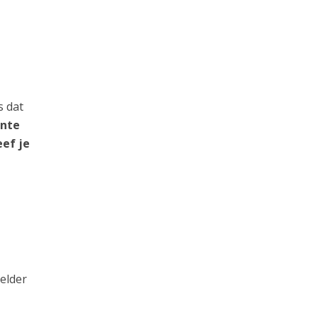
s dat
ante
eef je
elder