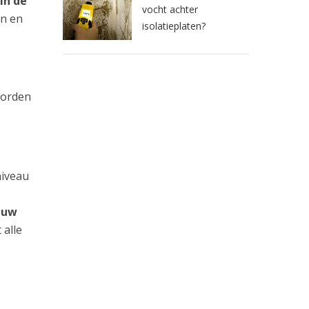
in de
vocht achter
an en
isolatieplaten?
worden
niveau
n uw
 alle