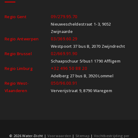
09/279.95.70
Regio Gent
Nieuwescheldestraat 1-3, 9052
Zwijnaarde
03/369.60.29
Regio Antwerpen
Westpoort 37 bus B, 2070 Zwijndrecht
02/669.91.90
Regio Brussel
Schaapschuur 5/bus1 1790 Affligem
+32 496 50 88 20
Regio Limburg
Adelberg 27 bus B, 3920 Lommel
050/96.00.91
Regio West-
Vlaanderen
Ververijstraat 9, 8790 Waregem
© 2026 Water-Dicht |
Voorwaarden
|
Sitemap
|
Vochtbestrijding per