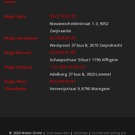
09/279.95.70
Regio Gent
Nieuwescheldestraat 1-3, 9052
Zwijnaarde
03/369.60.29
Regio Antwerpen
Westpoort 37 bus B, 2070 Zwijndrecht
02/669.91.90
Regio Brussel
Schaapschuur 5/bus1 1790 Affligem
+32 496 50 88 20
Regio Limburg
Adelberg 27 bus B, 3920 Lommel
050/96.00.91
Regio West-
Vlaanderen
Ververijstraat 9, 8790 Waregem
© 2026 Water-Dicht |
Voorwaarden
|
Sitemap
|
Vochtbestrijding per