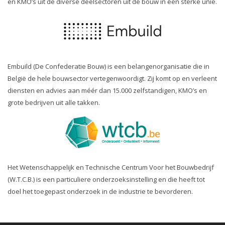
en KMO’s uit de diverse deelsectoren uit de bouw in één sterke unie.
Embuild (De Confederatie Bouw) is een belangenorganisatie die in
België de hele bouwsector vertegenwoordigt. Zij komt op en verleent
diensten en advies aan méér dan 15.000 zelfstandigen, KMO’s en
grote bedrijven uit alle takken.
Het Wetenschappelijk en Technische Centrum Voor het Bouwbedrijf
(W.T.C.B.) is een particuliere onderzoeksinstelling en die heeft tot
doel het toegepast onderzoek in de industrie te bevorderen.