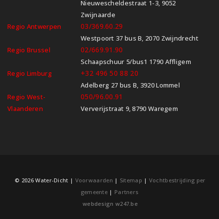
Nieuwescheldestraat 1-3, 9052
Zwijnaarde
03/369.60.29
Regio Antwerpen
Westpoort 37 bus B, 2070 Zwijndrecht
02/669.91.90
Regio Brussel
Schaapschuur 5/bus1 1790 Affligem
+32 496 50 88 20
Regio Limburg
Adelberg 27 bus B, 3920 Lommel
050/96.00.91
Regio West-
Vlaanderen
Ververijstraat 9, 8790 Waregem
© 2026 Water-Dicht |
Voorwaarden
|
Sitemap
|
Vochtbestrijding per
gemeente
|
Partners
webdesign w247.be