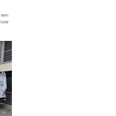
e een
rosie