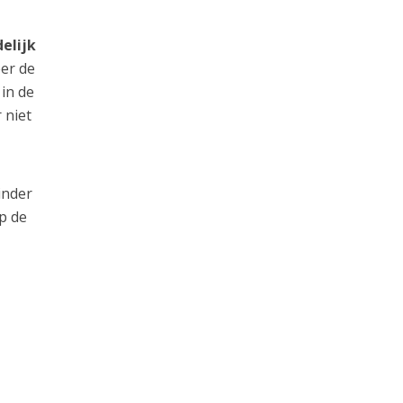
elijk
er de
 in de
 niet
inder
p de