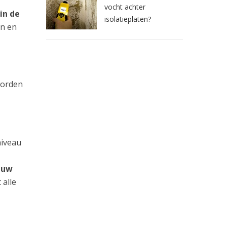
vocht achter
in de
isolatieplaten?
an en
worden
niveau
n uw
 alle