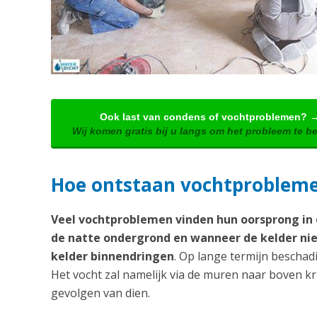
Ook last van condens of vochtproblemen? 
Wij komen gratis bij u langs om het probleem te b
Hoe ontstaan vochtproblem
Veel vochtproblemen vinden hun oorsprong in o
de natte ondergrond en wanneer de kelder nie
kelder binnendringen
. Op lange termijn beschadi
Het vocht zal namelijk via de muren naar boven k
gevolgen van dien.