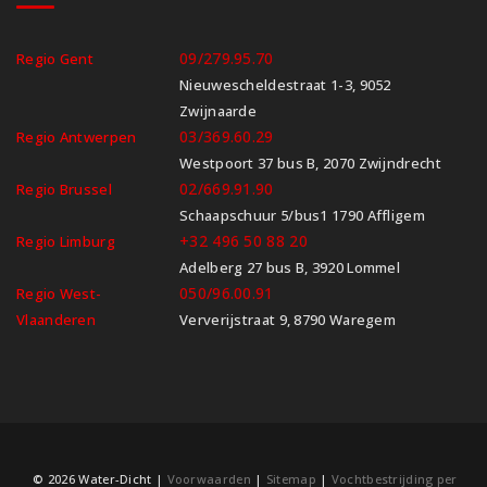
09/279.95.70
Regio Gent
Nieuwescheldestraat 1-3, 9052
Zwijnaarde
03/369.60.29
Regio Antwerpen
Westpoort 37 bus B, 2070 Zwijndrecht
02/669.91.90
Regio Brussel
Schaapschuur 5/bus1 1790 Affligem
+32 496 50 88 20
Regio Limburg
Adelberg 27 bus B, 3920 Lommel
050/96.00.91
Regio West-
Vlaanderen
Ververijstraat 9, 8790 Waregem
© 2026 Water-Dicht |
Voorwaarden
|
Sitemap
|
Vochtbestrijding per