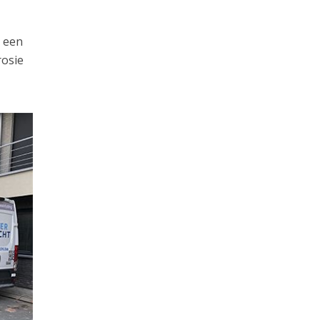
e een
rosie