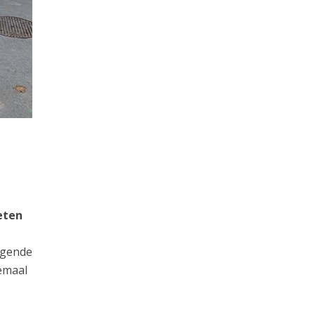
eten
ijgende
emaal