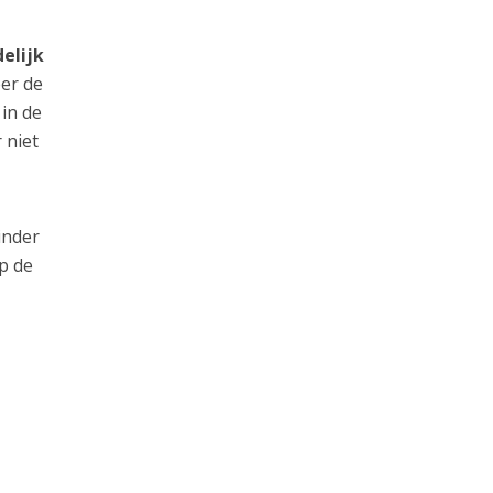
elijk
er de
 in de
 niet
inder
p de