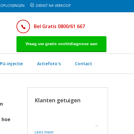
OPLOSSINGEN
DIENST NA VERKOOP
Bel Gratis 0800/61 667
Vraag uw gratis vochtdiagnose aan
PU-injectie
Actiefoto's
Contact
Klanten getuigen
in
Super tevreden van de werken en
de uitvoerders. De werkmannen
n hoe
waren zeer vriendelijk en correct.
...
Lees meer