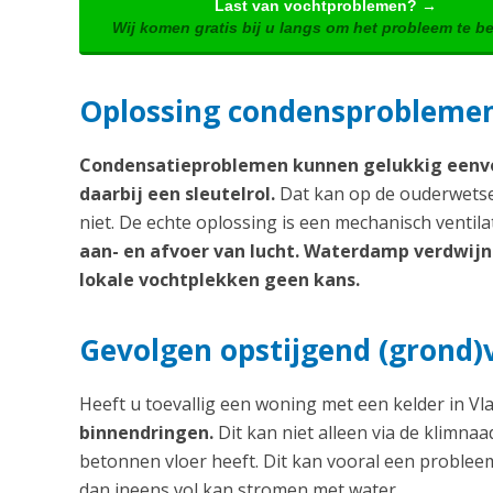
Last van vochtproblemen? →
Wij komen gratis bij u langs om het probleem te b
Oplossing condensproblemen:
Condensatieproblemen kunnen gelukkig eenvo
daarbij een sleutelrol.
Dat kan op de ouderwetse 
niet. De echte oplossing is een mechanisch ventil
aan- en afvoer van lucht. Waterdamp verdwijnt 
lokale vochtplekken geen kans.
Gevolgen opstijgend (grond)
Heeft u toevallig een woning met een kelder in V
binnendringen.
Dit kan niet alleen via de klimna
betonnen vloer heeft. Dit kan vooral een problee
dan ineens vol kan stromen met water.