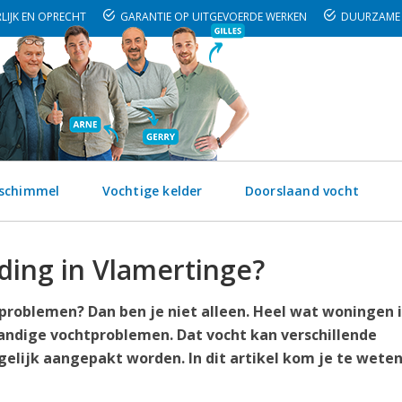
LIJK EN OPRECHT
GARANTIE OP UITGEVOERDE WERKEN
DUURZAME 
 schimmel
Vochtige kelder
Doorslaand vocht
ding in Vlamertinge?
problemen? Dan ben je niet alleen. Heel wat woningen 
ndige vochtproblemen. Dat vocht kan verschillende
lijk aangepakt worden. In dit artikel kom je te wete