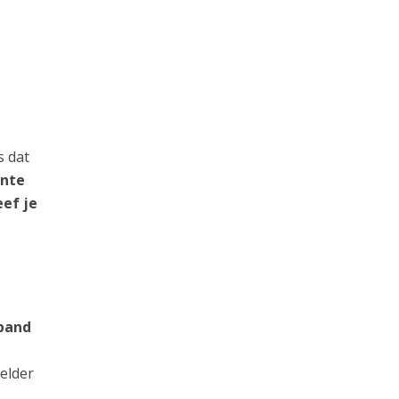
s dat
ante
eef je
 pand
elder