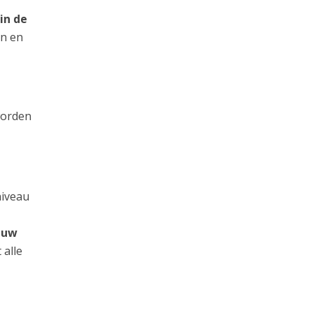
in de
an en
worden
niveau
n uw
 alle