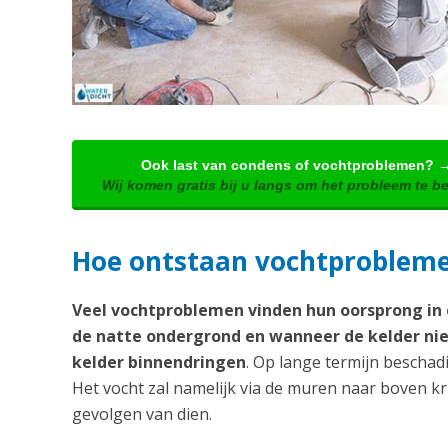
Ook last van condens of vochtproblemen? 
Wij komen gratis bij u langs om het probleem te b
Hoe ontstaan vochtproblem
Veel vochtproblemen vinden hun oorsprong in o
de natte ondergrond en wanneer de kelder nie
kelder binnendringen
. Op lange termijn beschadi
Het vocht zal namelijk via de muren naar boven k
gevolgen van dien.