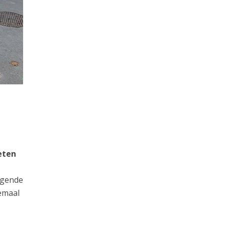
eten
ijgende
emaal