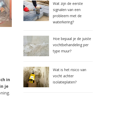
Wat zijn de eerste
signalen van een
probleem met de
waterkering?
Hoe bepaal je de juiste
vochtbehandeling per
type muur?
Wat is het risico van
vocht achter
ch in
isolatieplaten?
n je
oning.