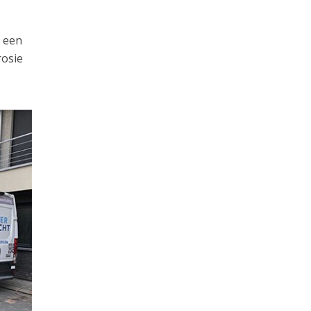
e een
rosie