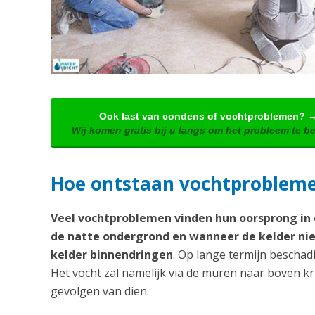
Ook last van condens of vochtproblemen? 
Wij komen gratis bij u langs om het probleem te b
Hoe ontstaan vochtproblem
Veel vochtproblemen vinden hun oorsprong in o
de natte ondergrond en wanneer de kelder nie
kelder binnendringen
. Op lange termijn beschadi
Het vocht zal namelijk via de muren naar boven k
gevolgen van dien.