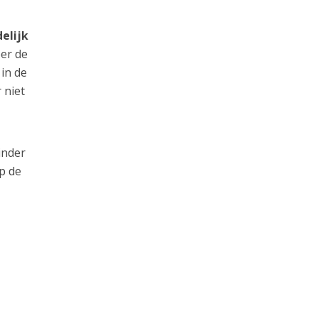
elijk
er de
 in de
 niet
inder
p de