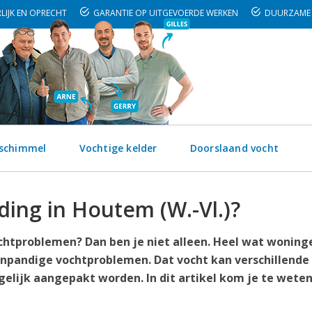
LIJK EN OPRECHT
GARANTIE OP UITGEVOERDE WERKEN
DUURZAME 
 schimmel
Vochtige kelder
Doorslaand vocht
ding in Houtem (W.-Vl.)?
ochtproblemen? Dan ben je niet alleen. Heel wat woning
npandige vochtproblemen. Dat vocht kan verschillende
lijk aangepakt worden. In dit artikel kom je te wete