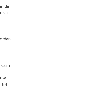
in de
an en
worden
niveau
n uw
 alle