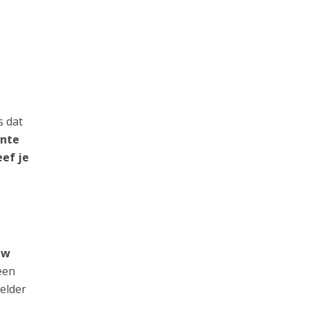
s dat
ante
eef je
uw
een
elder