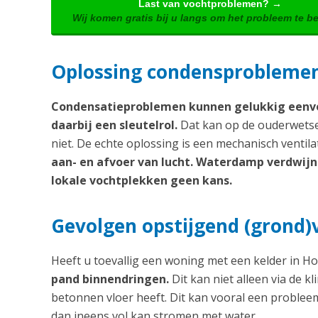
Last van vochtproblemen? →
Wij komen gratis bij u langs om het probleem te b
Oplossing condensproblemen:
Condensatieproblemen kunnen gelukkig eenvo
daarbij een sleutelrol.
Dat kan op de ouderwetse 
niet. De echte oplossing is een mechanisch ventil
aan- en afvoer van lucht. Waterdamp verdwijnt 
lokale vochtplekken geen kans.
Gevolgen opstijgend (grond)
Heeft u toevallig een woning met een kelder in Ho
pand binnendringen.
Dit kan niet alleen via de 
betonnen vloer heeft. Dit kan vooral een problee
dan ineens vol kan stromen met water.