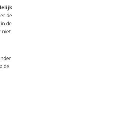
elijk
er de
 in de
 niet
inder
p de