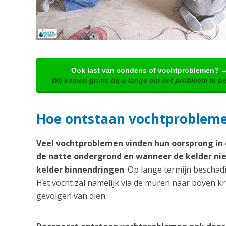
Ook last van condens of vochtproblemen? 
Wij komen gratis bij u langs om het probleem te b
Hoe ontstaan vochtproblem
Veel vochtproblemen vinden hun oorsprong in o
de natte ondergrond en wanneer de kelder nie
kelder binnendringen
. Op lange termijn beschadi
Het vocht zal namelijk via de muren naar boven k
gevolgen van dien.