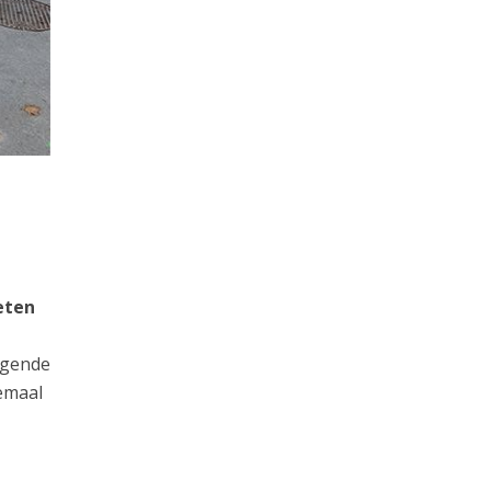
eten
ijgende
emaal