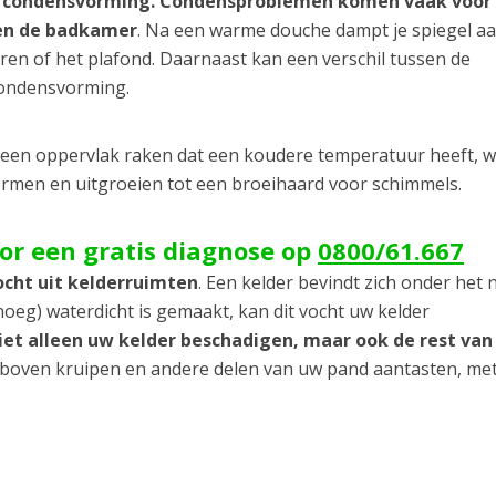
 condensvorming. Condensproblemen komen vaak voor 
 en de badkamer
. Na een warme douche dampt je spiegel a
uren of het plafond. Daarnaast kan een verschil tussen de
condensvorming.
s een oppervlak raken dat een koudere temperatuur heeft, 
vormen en uitgroeien tot een broeihaard voor schimmels.
oor een gratis diagnose op
0800/61.667
ocht uit kelderruimten
. Een kelder bevindt zich onder het 
oeg) waterdicht is gemaakt, kan dit vocht uw kelder
niet alleen uw kelder beschadigen, maar ook de rest va
r boven kruipen en andere delen van uw pand aantasten, met