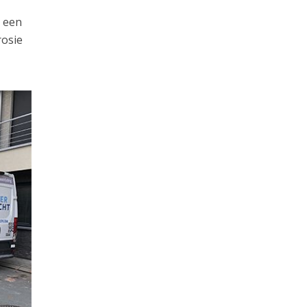
e een
rosie