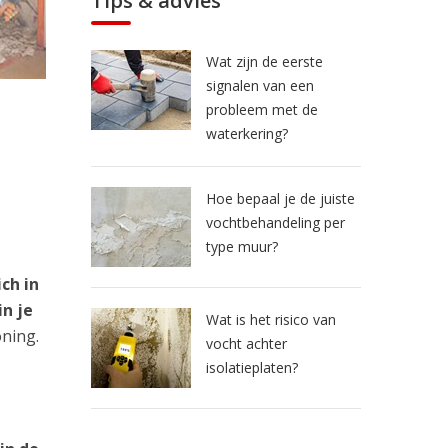
Tips & advies
Wat zijn de eerste
signalen van een
probleem met de
waterkering?
Hoe bepaal je de juiste
vochtbehandeling per
type muur?
ch in
n je
Wat is het risico van
oning.
vocht achter
isolatieplaten?