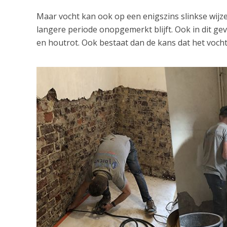
Maar vocht kan ook op een enigszins slinkse wij
langere periode onopgemerkt blijft. Ook in dit ge
en houtrot. Ook bestaat dan de kans dat het vocht