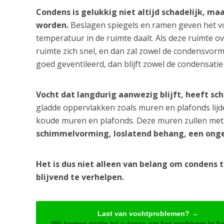
Condens is gelukkig niet altijd schadelijk, ma
worden.
Beslagen spiegels en ramen geven het v
temperatuur in de ruimte daalt. Als deze ruimte ov
ruimte zich snel, en dan zal zowel de condensvormi
goed geventileerd, dan blijft zowel de condensatie
Vocht dat langdurig aanwezig blijft, heeft sc
gladde oppervlakken zoals muren en plafonds lij
koude muren en plafonds. Deze muren zullen met 
schimmelvorming, loslatend behang, een onge
Het is dus niet alleen van belang om condens 
blijvend te verhelpen.
Last van vochtproblemen? →
Wij komen gratis bij u langs om het probleem te b