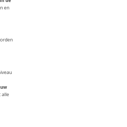
in de
an en
worden
niveau
n uw
 alle