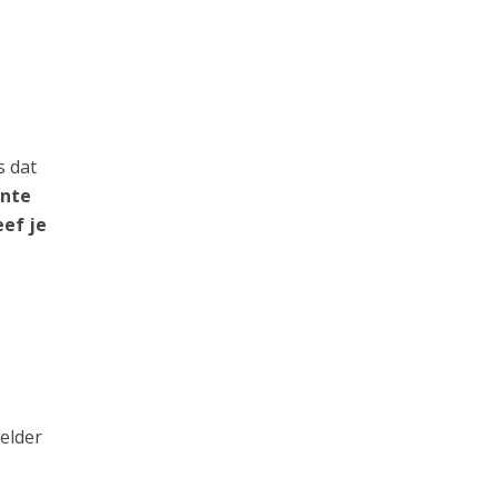
s dat
ante
eef je
elder