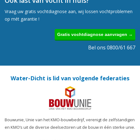
Ook last van vocht in huis?
Vraag uw gratis vochtdiagnose aan, wij lossen vochtproblemen
op mét garantie !
Gratis vochtdiagnose aanvragen →
Bel ons 0800/61 667
Water-Dicht is lid van volgende federaties
Bouwunie, Unie van het KMO-bouwbedrijf, verenigt de zelfstandigen
en KMO’s uit de diverse deelsectoren uit de bouw in één sterke unie.