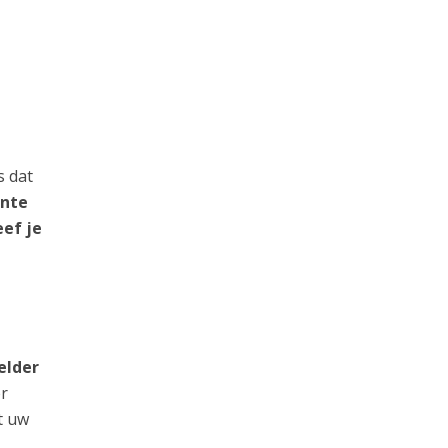
s dat
ante
eef je
elder
er
t uw