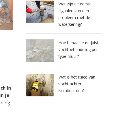
Wat zijn de eerste
signalen van een
probleem met de
waterkering?
Hoe bepaal je de juiste
vochtbehandeling per
type muur?
Wat is het risico van
vocht achter
ch in
isolatieplaten?
n je
oning.