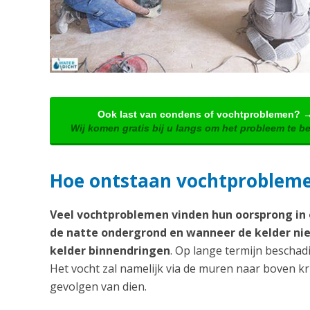
Ook last van condens of vochtproblemen? 
Wij komen gratis bij u langs om het probleem te b
Hoe ontstaan vochtproblem
Veel vochtproblemen vinden hun oorsprong in o
de natte ondergrond en wanneer de kelder nie
kelder binnendringen
. Op lange termijn beschadi
Het vocht zal namelijk via de muren naar boven k
gevolgen van dien.