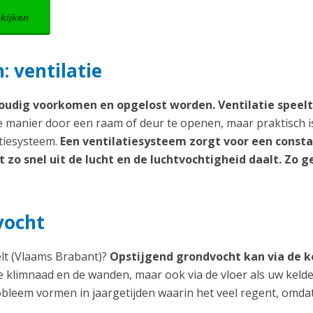
ekijken
 ventilatie
udig voorkomen en opgelost worden. Ventilatie speelt
manier door een raam of deur te openen, maar praktisch i
atiesysteem.
Een ventilatiesysteem zorgt voor een const
zo snel uit de lucht en de luchtvochtigheid daalt. Zo g
vocht
elt (Vlaams Brabant)?
Opstijgend grondvocht kan via de k
de klimnaad en de wanden, maar ook via de vloer als uw keld
obleem vormen in jaargetijden waarin het veel regent, omda