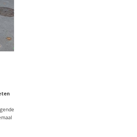
eten
ijgende
emaal