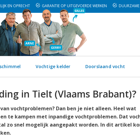
LIJK EN OPRECHT
GARANTIE OP UITGEVOERDE WERKEN
DUURZAME 
 schimmel
Vochtige kelder
Doorslaand vocht
ding in Tielt (Vlaams Brabant)?
t van vochtproblemen? Dan ben je niet alleen. Heel wat
bben te kampen met inpandige vochtproblemen. Dat voc
l zo snel mogelijk aangepakt worden. In dit artikel k
ken.