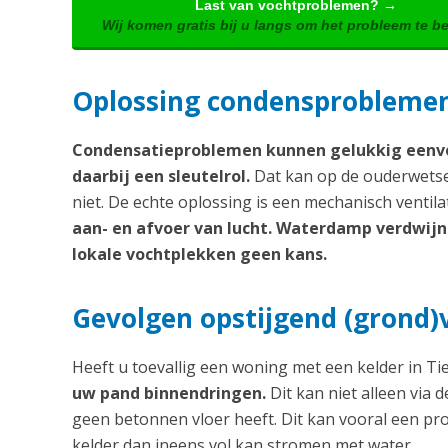
Last van vochtproblemen? →
Wij komen gratis bij u langs om het probleem te b
Oplossing condensproblemen:
Condensatieproblemen kunnen gelukkig eenvo
daarbij een sleutelrol.
Dat kan op de ouderwetse 
niet. De echte oplossing is een mechanisch ventil
aan- en afvoer van lucht. Waterdamp verdwijnt 
lokale vochtplekken geen kans.
Gevolgen opstijgend (grond)
Heeft u toevallig een woning met een kelder in Ti
uw pand binnendringen.
Dit kan niet alleen via 
geen betonnen vloer heeft. Dit kan vooral een pr
kelder dan ineens vol kan stromen met water.