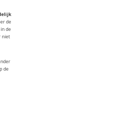
elijk
er de
 in de
 niet
inder
p de