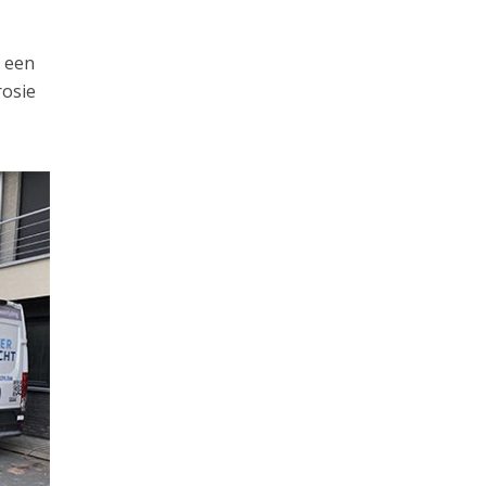
e een
rosie