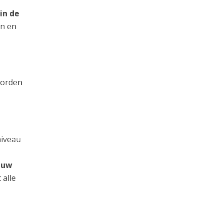
in de
an en
worden
niveau
n uw
 alle