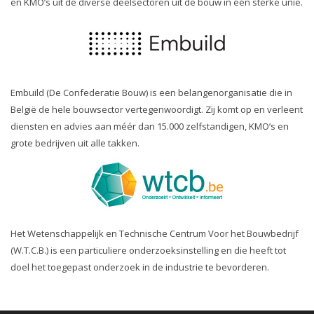
en KMO’s uit de diverse deelsectoren uit de bouw in één sterke unie.
Embuild (De Confederatie Bouw) is een belangenorganisatie die in
België de hele bouwsector vertegenwoordigt. Zij komt op en verleent
diensten en advies aan méér dan 15.000 zelfstandigen, KMO’s en
grote bedrijven uit alle takken.
Het Wetenschappelijk en Technische Centrum Voor het Bouwbedrijf
(W.T.C.B.) is een particuliere onderzoeksinstelling en die heeft tot
doel het toegepast onderzoek in de industrie te bevorderen.