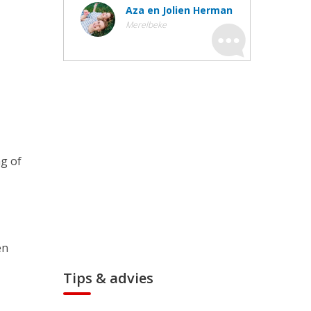
Aza en Jolien Herman
Merelbeke
g of
en
Tips & advies