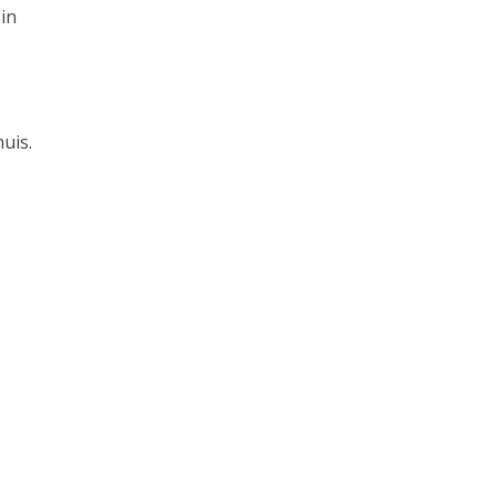
in
uis.