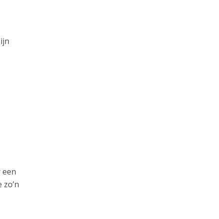
ijn
r een
e zo’n