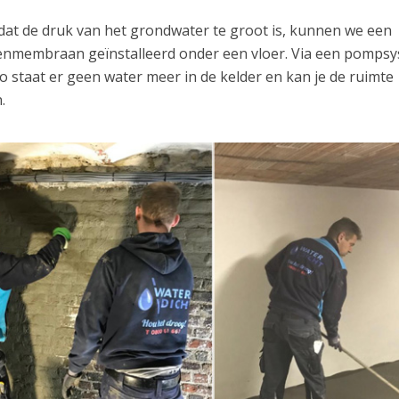
dat de druk van het grondwater te groot is, kunnen we een
penmembraan geïnstalleerd onder een vloer. Via een pomps
 staat er geen water meer in de kelder en kan je de ruimte
.