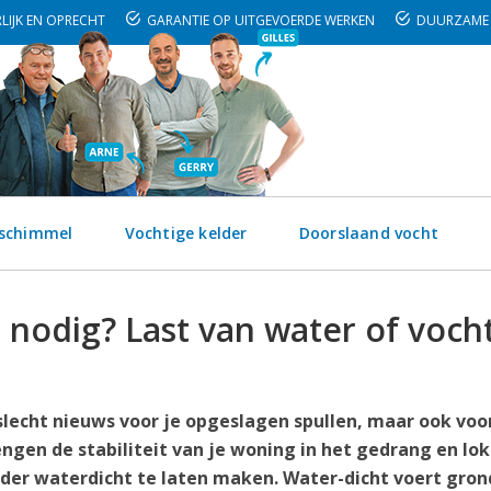
LIJK EN OPRECHT
GARANTIE OP UITGEVOERDE WERKEN
DUURZAME 
 schimmel
Vochtige kelder
Doorslaand vocht
 nodig? Last van water of vocht
 slecht nieuws voor je opgeslagen spullen, maar ook voor
ngen de stabiliteit van je woning in het gedrang en lo
lder waterdicht te laten maken. Water-dicht voert gron