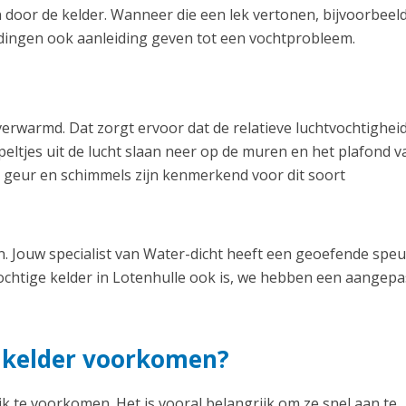
 door de kelder. Wanneer die een lek vertonen, bijvoorbeel
idingen ook aanleiding geven tot een vochtprobleem.
erwarmd. Dat zorgt ervoor dat de relatieve luchtvochtighei
eltjes uit de lucht slaan neer op de muren en het plafond v
 geur en schimmels zijn kenmerkend voor dit soort
. Jouw specialist van Water-dicht heeft een geoefende spe
chtige kelder in Lotenhulle ook is, we hebben een aangepa
e kelder voorkomen?
k te voorkomen. Het is vooral belangrijk om ze snel aan te