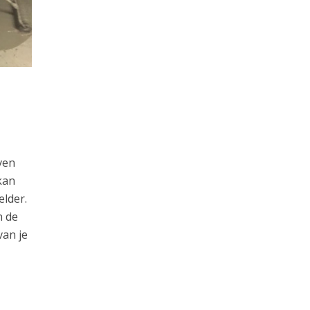
ven
kan
elder.
n de
van je