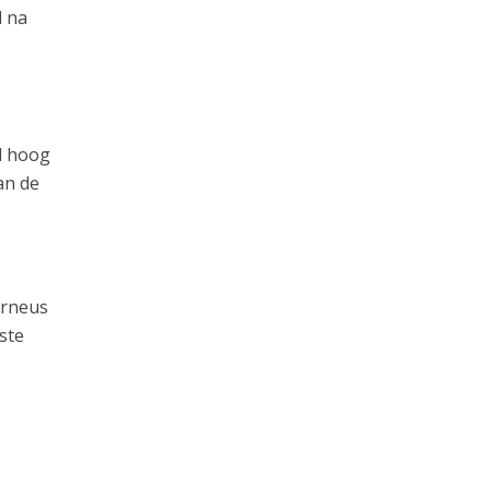
d na
d hoog
an de
urneus
ste