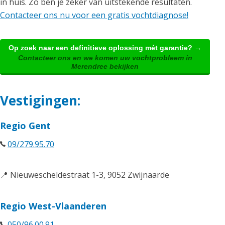
in huis. Zo ben je zeker van uitstekende resultaten.
Contacteer ons nu voor een gratis vochtdiagnose!
Op zoek naar een definitieve oplossing mét garantie? →
Contacteer ons en we komen uw vochtprobleem in
Merendree bekijken
Vestigingen:
Regio Gent
09/279.95.70
📍 Nieuwescheldestraat 1-3, 9052 Zwijnaarde
Regio West-Vlaanderen
050/96.00.91