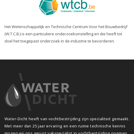
Het Wetenschappelijk en Technische Centrum Voor het Bouwbedrijf
(W.T.C.B.) is een particuliere onderzoeksinstelling en die heeft tot
doel het toegepast onderzoek in de industrie te bevorderen.
Water-Dicht heeft van vochtbestrijding zijn specialiteit gemaakt.
Met meer dan 25 jaar ervaring en een ruime technische kennis
mogen wij ons gerust vakspecialist in vochtbestrijding noemen.