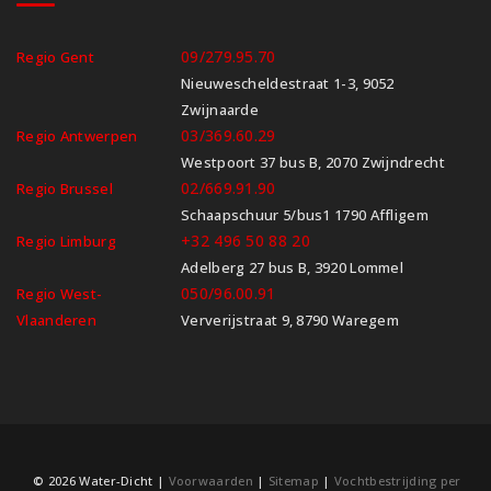
09/279.95.70
Regio Gent
Nieuwescheldestraat 1-3, 9052
Zwijnaarde
03/369.60.29
Regio Antwerpen
Westpoort 37 bus B, 2070 Zwijndrecht
02/669.91.90
Regio Brussel
Schaapschuur 5/bus1 1790 Affligem
+32 496 50 88 20
Regio Limburg
Adelberg 27 bus B, 3920 Lommel
050/96.00.91
Regio West-
Vlaanderen
Ververijstraat 9, 8790 Waregem
© 2026 Water-Dicht |
Voorwaarden
|
Sitemap
|
Vochtbestrijding per