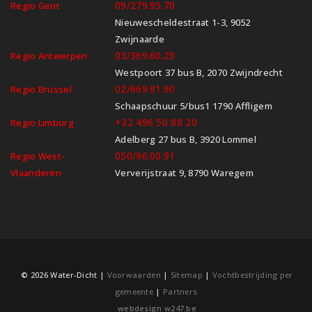
09/279.95.70
Regio Gent
Nieuwescheldestraat 1-3, 9052
Zwijnaarde
03/369.60.29
Regio Antwerpen
Westpoort 37 bus B, 2070 Zwijndrecht
02/669.91.90
Regio Brussel
Schaapschuur 5/bus1 1790 Affligem
+32 496 50 88 20
Regio Limburg
Adelberg 27 bus B, 3920 Lommel
050/96.00.91
Regio West-
Vlaanderen
Ververijstraat 9, 8790 Waregem
© 2026 Water-Dicht |
Voorwaarden
|
Sitemap
|
Vochtbestrijding per
gemeente
|
Partners
webdesign w247.be