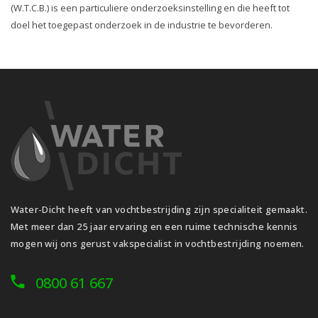
(W.T.C.B.) is een particuliere onderzoeksinstelling en die heeft tot
doel het toegepast onderzoek in de industrie te bevorderen.
Water-Dicht heeft van vochtbestrijding zijn specialiteit gemaakt.
Met meer dan 25 jaar ervaring en een ruime technische kennis
mogen wij ons gerust vakspecialist in vochtbestrijding noemen.
0800 61 667