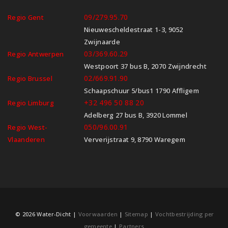
09/279.95.70
Regio Gent
Nieuwescheldestraat 1-3, 9052
Zwijnaarde
03/369.60.29
Regio Antwerpen
Westpoort 37 bus B, 2070 Zwijndrecht
02/669.91.90
Regio Brussel
Schaapschuur 5/bus1 1790 Affligem
+32 496 50 88 20
Regio Limburg
Adelberg 27 bus B, 3920 Lommel
050/96.00.91
Regio West-
Vlaanderen
Ververijstraat 9, 8790 Waregem
© 2026 Water-Dicht |
Voorwaarden
|
Sitemap
|
Vochtbestrijding per
gemeente
|
Partners