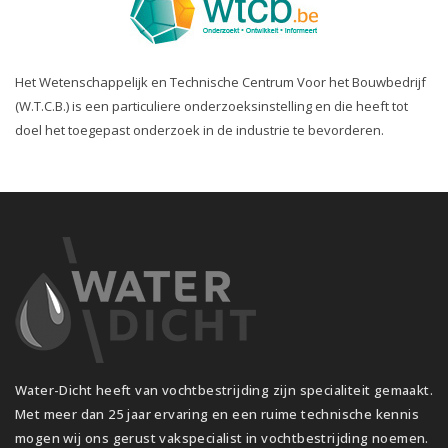
Het Wetenschappelijk en Technische Centrum Voor het Bouwbedrijf
(W.T.C.B.) is een particuliere onderzoeksinstelling en die heeft tot
doel het toegepast onderzoek in de industrie te bevorderen.
Water-Dicht heeft van vochtbestrijding zijn specialiteit gemaakt.
Met meer dan 25 jaar ervaring en een ruime technische kennis
mogen wij ons gerust vakspecialist in vochtbestrijding noemen.