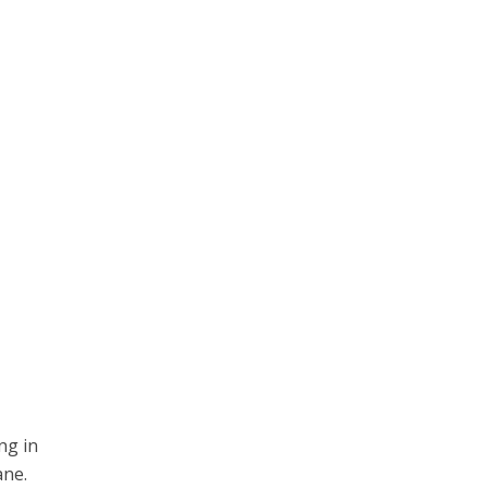
ng in
ane.