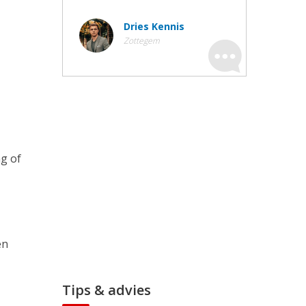
Dries Kennis
Zottegem
g of
en
Tips & advies