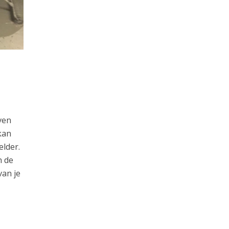
ven
kan
elder.
n de
van je