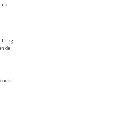
d na
d hoog
an de
urneus