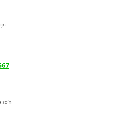
ijn
667
e zo’n