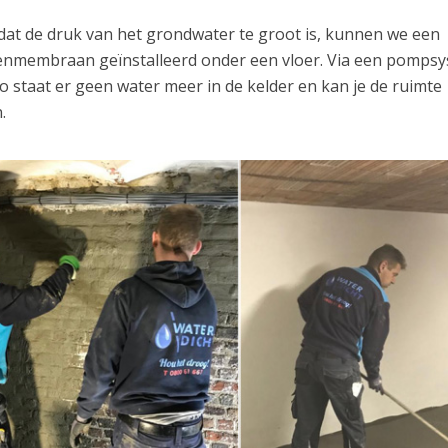
dat de druk van het grondwater te groot is, kunnen we een
penmembraan geïnstalleerd onder een vloer. Via een pomps
 staat er geen water meer in de kelder en kan je de ruimte
.