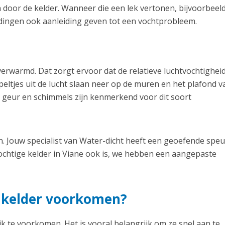
 door de kelder. Wanneer die een lek vertonen, bijvoorbeel
idingen ook aanleiding geven tot een vochtprobleem.
erwarmd. Dat zorgt ervoor dat de relatieve luchtvochtighei
eltjes uit de lucht slaan neer op de muren en het plafond v
 geur en schimmels zijn kenmerkend voor dit soort
. Jouw specialist van Water-dicht heeft een geoefende spe
chtige kelder in Viane ook is, we hebben een aangepaste
e kelder voorkomen?
k te voorkomen. Het is vooral belangrijk om ze snel aan te