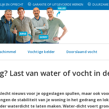
LIJK EN OPRECHT
GARANTIE OP UITGEVOERDE WERKEN
DUURZAME 
 schimmel
Vochtige kelder
Doorslaand vocht
g? Last van water of vocht in d
 slecht nieuws voor je opgeslagen spullen, maar ook voor
ngen de stabiliteit van je woning in het gedrang en lo
lder waterdicht te laten maken. Water-dicht voert gron