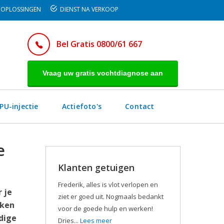
OPLOSSINGEN
DIENST NA VERKOOP
Bel Gratis 0800/61 667
Vraag uw gratis vochtdiagnose aan
PU-injectie
Actiefoto's
Contact
e
Klanten getuigen
Frederik, alles is vlot verlopen en
 je
ziet er goed uit. Nogmaals bedankt
kken
voor de goede hulp en werken!
dige
Dries...
Lees meer