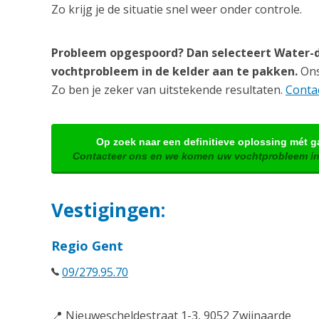
Zo krijg je de situatie snel weer onder controle.
Probleem opgespoord? Dan selecteert Water-d
vochtprobleem in de kelder aan te pakken.
Ons 
Zo ben je zeker van uitstekende resultaten.
Contac
Op zoek naar een definitieve oplossing mét g
Contacteer ons en we komen uw vochtprobleem in
Vestigingen:
Regio Gent
09/279.95.70
📍 Nieuwescheldestraat 1-3, 9052 Zwijnaarde