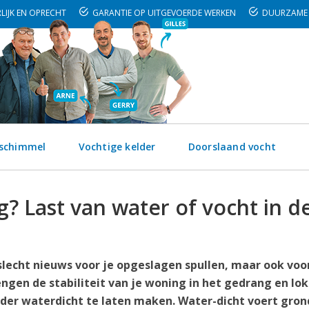
LIJK EN OPRECHT
GARANTIE OP UITGEVOERDE WERKEN
DUURZAME 
 schimmel
Vochtige kelder
Doorslaand vocht
? Last van water of vocht in d
 slecht nieuws voor je opgeslagen spullen, maar ook voor
ngen de stabiliteit van je woning in het gedrang en lo
lder waterdicht te laten maken. Water-dicht voert gron