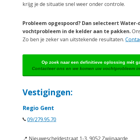
krijg je de situatie snel weer onder controle.
Probleem opgespoord? Dan selecteert Water-d
vochtprobleem in de kelder aan te pakken.
Ons 
Zo ben je zeker van uitstekende resultaten.
Contac
Op zoek naar een definitieve oplossing mét g
Contacteer ons en we komen uw vochtprobleem in
Vestigingen:
Regio Gent
09/279.95.70
📍 Nieuwescheldestraat 1-3, 9052 Zwijnaarde