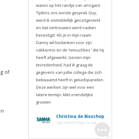
waren op het randje van arrogant.
Tijdens ons eerste gesprek Guy,
werd ik onmiddellijk gerustgesteld
en dat vertrouwen werd nadien
bevestigd. Als je in mijn naam
Danny wil bedanken voor zijn
vakkennis en de ‘retouchkes ‘ die hij
heeft afgewerkt. Gezien mijn
tevredenheid, had ik graag de
g of
gegevens van jullie collega die zich
bekwaamd heeft in geluidspanelen.
Deze werken zijn wel voor een
latere termijn. Met vriendelijke
groeten
en
Christina de Bisschop
QM SANHA Plant Ternat