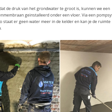
dat de druk van het grondwater te groot is, kunnen we een
penmembraan geïnstalleerd onder een vloer. Via een pomps
 staat er geen water meer in de kelder en kan je de ruimte
.