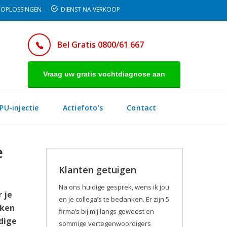
OPLOSSINGEN
DIENST NA VERKOOP
Bel Gratis 0800/61 667
Vraag uw gratis vochtdiagnose aan
PU-injectie
Actiefoto's
Contact
e
Klanten getuigen
Na ons huidige gesprek, wens ik jou
 je
en je collega’s te bedanken. Er zijn 5
kken
firma’s bij mij langs geweest en
dige
sommige vertegenwoordigers