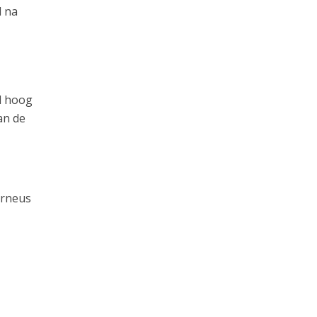
d na
d hoog
an de
urneus