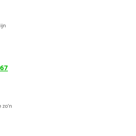
ijn
667
e zo’n