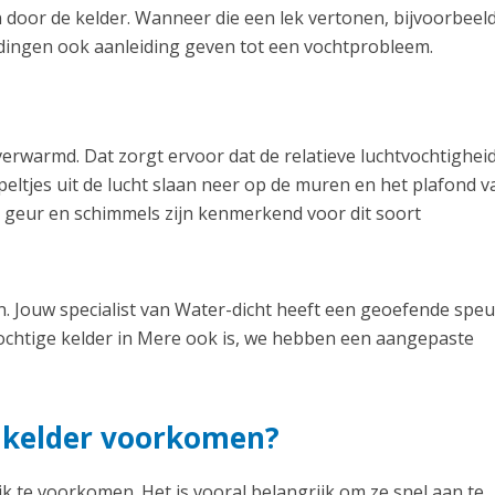
 door de kelder. Wanneer die een lek vertonen, bijvoorbeel
idingen ook aanleiding geven tot een vochtprobleem.
erwarmd. Dat zorgt ervoor dat de relatieve luchtvochtighei
eltjes uit de lucht slaan neer op de muren en het plafond v
 geur en schimmels zijn kenmerkend voor dit soort
. Jouw specialist van Water-dicht heeft een geoefende spe
chtige kelder in Mere ook is, we hebben een aangepaste
e kelder voorkomen?
k te voorkomen. Het is vooral belangrijk om ze snel aan te