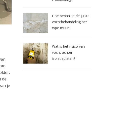
Hoe bepaal je de juiste
vochtbehandeling per
type muur?
Wat is het risico van
vocht achter
isolatieplaten?
ven
kan
elder.
n de
van je