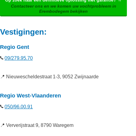
Contacteer ons en we komen uw vochtprobleem in
Erembodegem bekijken
Vestigingen:
Regio Gent
09/279.95.70
📍 Nieuwescheldestraat 1-3, 9052 Zwijnaarde
Regio West-Vlaanderen
050/96.00.91
📍 Ververijstraat 9, 8790 Waregem