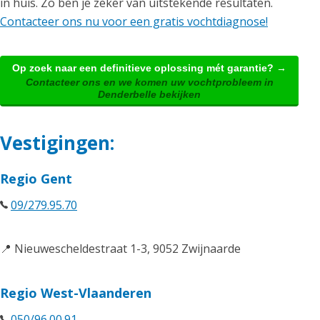
in huis. Zo ben je zeker van uitstekende resultaten.
Contacteer ons nu voor een gratis vochtdiagnose!
Op zoek naar een definitieve oplossing mét garantie? →
Contacteer ons en we komen uw vochtprobleem in
Denderbelle bekijken
Vestigingen:
Regio Gent
09/279.95.70
📍 Nieuwescheldestraat 1-3, 9052 Zwijnaarde
Regio West-Vlaanderen
050/96.00.91