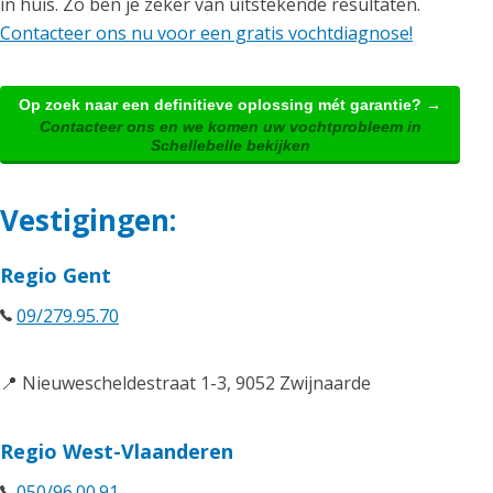
in huis. Zo ben je zeker van uitstekende resultaten.
Contacteer ons nu voor een gratis vochtdiagnose!
Op zoek naar een definitieve oplossing mét garantie? →
Contacteer ons en we komen uw vochtprobleem in
Schellebelle bekijken
Vestigingen:
Regio Gent
09/279.95.70
📍 Nieuwescheldestraat 1-3, 9052 Zwijnaarde
Regio West-Vlaanderen
050/96.00.91