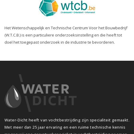
Het Wetenschappelijk en Technische Centrum Voor het Bouwbedrijf
(W.T.C.B.) is een particuliere onderzoeksinstelling en die heeft tot
doel het toegepast onderzoek in de industrie te bevorderen.
Water-Dicht heeft van vochtbestrijding zijn specialiteit gemaakt.
Met meer dan 25 jaar ervaring en een ruime technische kennis