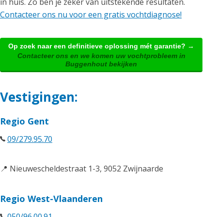
in huis. Zo ben je zeker van uitstekende resultaten.
Contacteer ons nu voor een gratis vochtdiagnose!
Op zoek naar een definitieve oplossing mét garantie? →
Contacteer ons en we komen uw vochtprobleem in
Buggenhout bekijken
Vestigingen:
Regio Gent
09/279.95.70
📍 Nieuwescheldestraat 1-3, 9052 Zwijnaarde
Regio West-Vlaanderen
050/96.00.91