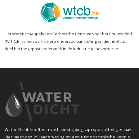
Het Wetenschappelijk en Technische Centrum Voor het Bouwbedrijf
(W.T.C.B.) is een particuliere onderzoeksinstelling en die heeft tot
doel het toegepast onderzoek in de industrie te bevorderen.
Water-Dicht heeft van vochtbestrijding zijn specialiteit gemaakt.
Met meer dan 25 jaar ervaring en een ruime technische kennis