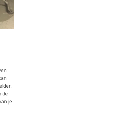
ven
kan
elder.
n de
van je