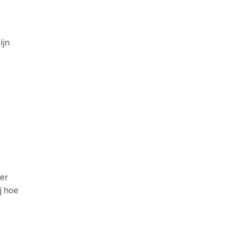
ijn
der
j hoe