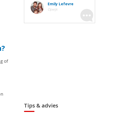
Emily Lefevre
Opwijk
n?
g of
en
Tips & advies