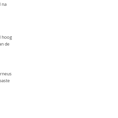
d na
d hoog
an de
urneus
paste