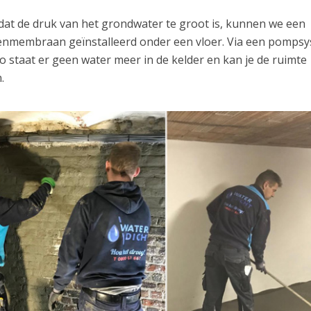
dat de druk van het grondwater te groot is, kunnen we een
penmembraan geïnstalleerd onder een vloer. Via een pomps
 staat er geen water meer in de kelder en kan je de ruimte
.