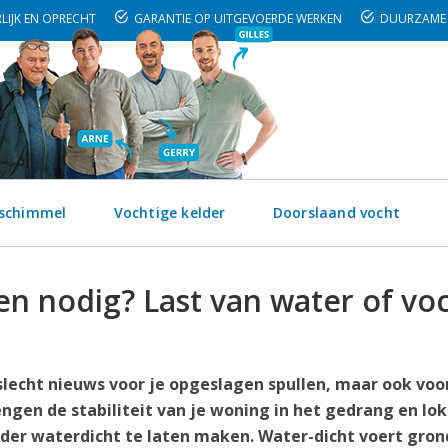
LIJK EN OPRECHT
GARANTIE OP UITGEVOERDE WERKEN
DUURZAME 
 schimmel
Vochtige kelder
Doorslaand vocht
n nodig? Last van water of vo
 slecht nieuws voor je opgeslagen spullen, maar ook voor
ngen de stabiliteit van je woning in het gedrang en lo
lder waterdicht te laten maken. Water-dicht voert gron