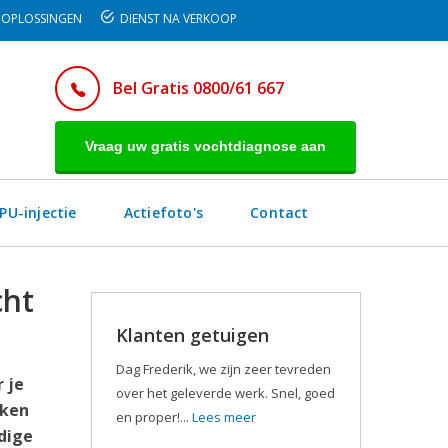
OPLOSSINGEN
DIENST NA VERKOOP
Bel Gratis 0800/61 667
Vraag uw gratis vochtdiagnose aan
PU-injectie
Actiefoto's
Contact
cht
Klanten getuigen
Dag Frederik, we zijn zeer tevreden
 je
over het geleverde werk. Snel, goed
kken
en proper!...
Lees meer
dige