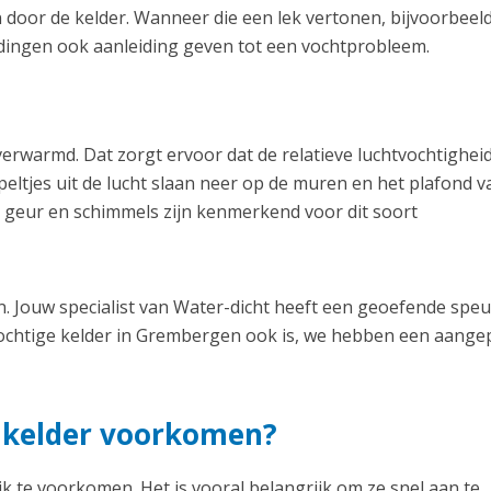
 door de kelder. Wanneer die een lek vertonen, bijvoorbeel
idingen ook aanleiding geven tot een vochtprobleem.
erwarmd. Dat zorgt ervoor dat de relatieve luchtvochtighei
eltjes uit de lucht slaan neer op de muren en het plafond v
 geur en schimmels zijn kenmerkend voor dit soort
. Jouw specialist van Water-dicht heeft een geoefende spe
ochtige kelder in Grembergen ook is, we hebben een aange
e kelder voorkomen?
k te voorkomen. Het is vooral belangrijk om ze snel aan te