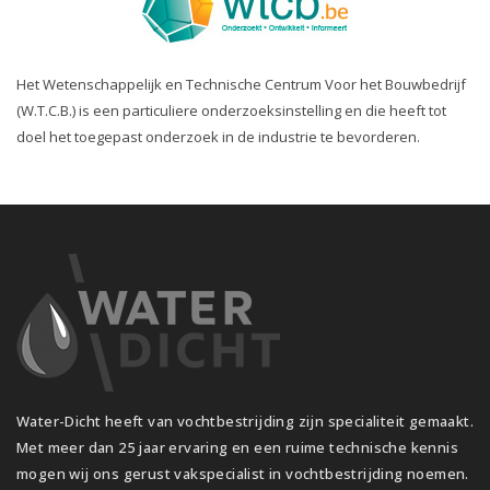
Het Wetenschappelijk en Technische Centrum Voor het Bouwbedrijf
(W.T.C.B.) is een particuliere onderzoeksinstelling en die heeft tot
doel het toegepast onderzoek in de industrie te bevorderen.
Water-Dicht heeft van vochtbestrijding zijn specialiteit gemaakt.
Met meer dan 25 jaar ervaring en een ruime technische kennis
mogen wij ons gerust vakspecialist in vochtbestrijding noemen.