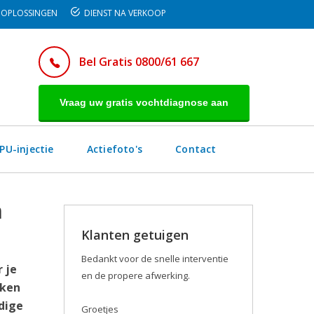
OPLOSSINGEN
DIENST NA VERKOOP
Bel Gratis 0800/61 667
Vraag uw gratis vochtdiagnose aan
PU-injectie
Actiefoto's
Contact
n
Klanten getuigen
Bedankt voor de snelle interventie
 je
en de propere afwerking.
kken
dige
Groetjes