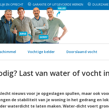
LIJK EN OPRECHT
GARANTIE OP UITGEVOERDE WERKEN
DUURZAME 
 schimmel
Vochtige kelder
Doorslaand vocht
dig? Last van water of vocht i
 slecht nieuws voor je opgeslagen spullen, maar ook voor
ngen de stabiliteit van je woning in het gedrang en lo
lder waterdicht te laten maken. Water-dicht voert gron