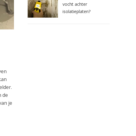
vocht achter
isolatieplaten?
ven
kan
elder.
n de
van je