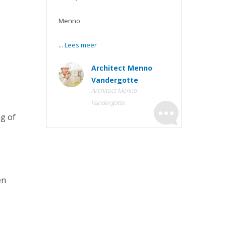
Menno
...
Lees meer
Architect Menno
Vandergotte
Architect Menno
Vandergotte
g of
en