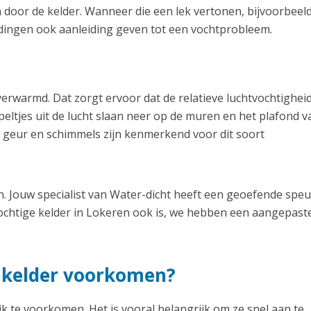
 door de kelder. Wanneer die een lek vertonen, bijvoorbeel
idingen ook aanleiding geven tot een vochtprobleem.
erwarmd. Dat zorgt ervoor dat de relatieve luchtvochtighei
eltjes uit de lucht slaan neer op de muren en het plafond v
 geur en schimmels zijn kenmerkend voor dit soort
. Jouw specialist van Water-dicht heeft een geoefende spe
chtige kelder in Lokeren ook is, we hebben een aangepast
e kelder voorkomen?
k te voorkomen. Het is vooral belangrijk om ze snel aan te