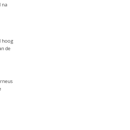
d na
d hoog
an de
urneus
e