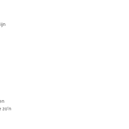
ijn
en
e zo’n