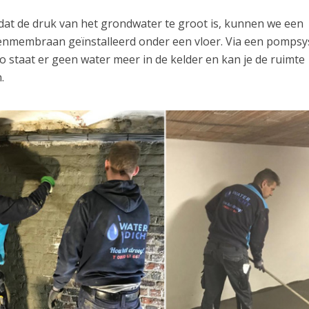
dat de druk van het grondwater te groot is, kunnen we een
penmembraan geïnstalleerd onder een vloer. Via een pomps
 staat er geen water meer in de kelder en kan je de ruimte
.