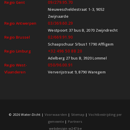
09/279.95.70
Regio Gent
Nieuwescheldestraat 1-3, 9052
Zwijnaarde
03/369.60.29
Regio Antwerpen
Westpoort 37 bus B, 2070 Zwijndrecht
02/669.91.90
Regio Brussel
Schaapschuur 5/bus1 1790 Affligem
+32 496 50 88 20
Regio Limburg
Adelberg 27 bus B, 3920 Lommel
050/96.00.91
Regio West-
Vlaanderen
Ververijstraat 9, 8790 Waregem
© 2026 Water-Dicht |
Voorwaarden
|
Sitemap
|
Vochtbestrijding per
gemeente
|
Partners
webdesign w247.be