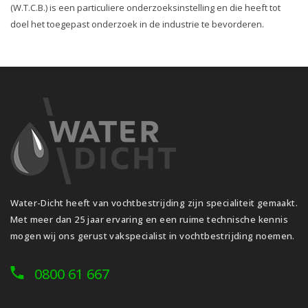
(W.T.C.B.) is een particuliere onderzoeksinstelling en die heeft tot
doel het toegepast onderzoek in de industrie te bevorderen.
Water-Dicht heeft van vochtbestrijding zijn specialiteit gemaakt.
Met meer dan 25 jaar ervaring en een ruime technische kennis
mogen wij ons gerust vakspecialist in vochtbestrijding noemen.
0800 61 667