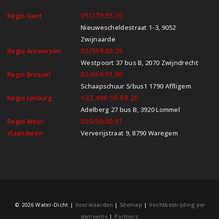
09/279.95.70
Regio Gent
Nieuwescheldestraat 1-3, 9052
Zwijnaarde
03/369.60.29
Regio Antwerpen
Westpoort 37 bus B, 2070 Zwijndrecht
02/669.91.90
Regio Brussel
Schaapschuur 5/bus1 1790 Affligem
+32 496 50 88 20
Regio Limburg
Adelberg 27 bus B, 3920 Lommel
050/96.00.91
Regio West-
Vlaanderen
Ververijstraat 9, 8790 Waregem
© 2026 Water-Dicht |
Voorwaarden
|
Sitemap
|
Vochtbestrijding per
gemeente
|
Partners