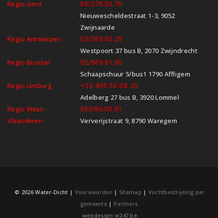
09/279.95.70
Regio Gent
Nieuwescheldestraat 1-3, 9052
Zwijnaarde
03/369.60.29
Regio Antwerpen
Westpoort 37 bus B, 2070 Zwijndrecht
02/669.91.90
Regio Brussel
Schaapschuur 5/bus1 1790 Affligem
+32 496 50 88 20
Regio Limburg
Adelberg 27 bus B, 3920 Lommel
050/96.00.91
Regio West-
Vlaanderen
Ververijstraat 9, 8790 Waregem
© 2026 Water-Dicht |
Voorwaarden
|
Sitemap
|
Vochtbestrijding per
gemeente
|
Partners
webdesign w247.be