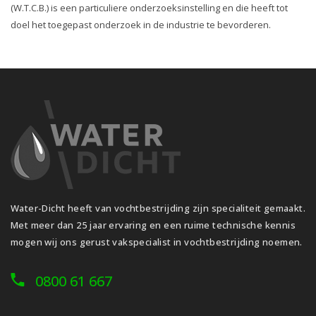
(W.T.C.B.) is een particuliere onderzoeksinstelling en die heeft tot
doel het toegepast onderzoek in de industrie te bevorderen.
Water-Dicht heeft van vochtbestrijding zijn specialiteit gemaakt.
Met meer dan 25 jaar ervaring en een ruime technische kennis
mogen wij ons gerust vakspecialist in vochtbestrijding noemen.
0800 61 667