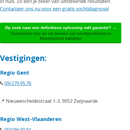
in huis. Zo ben je zeker van uitstekende resultaten.
Contacteer ons nu voor een gratis vochtdiagnose!
Op zoek naar een definitieve oplossing mét garantie? →
Contacteer ons en we komen uw vochtprobleem in
Meetjesland bekijken
Vestigingen:
Regio Gent
09/279.95.70
📍 Nieuwescheldestraat 1-3, 9052 Zwijnaarde
Regio West-Vlaanderen
050/96.00.91