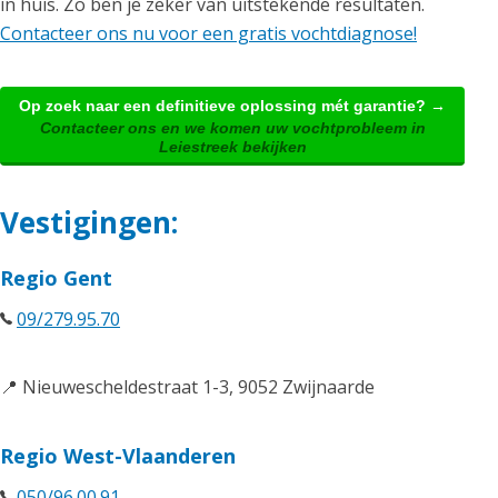
in huis. Zo ben je zeker van uitstekende resultaten.
Contacteer ons nu voor een gratis vochtdiagnose!
Op zoek naar een definitieve oplossing mét garantie? →
Contacteer ons en we komen uw vochtprobleem in
Leiestreek bekijken
Vestigingen:
Regio Gent
09/279.95.70
📍 Nieuwescheldestraat 1-3, 9052 Zwijnaarde
Regio West-Vlaanderen
050/96.00.91