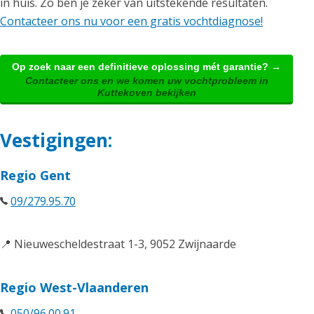
in huis. Zo ben je zeker van uitstekende resultaten.
Contacteer ons nu voor een gratis vochtdiagnose!
Op zoek naar een definitieve oplossing mét garantie? →
Contacteer ons en we komen uw vochtprobleem in
Kuttekoven bekijken
Vestigingen:
Regio Gent
09/279.95.70
📍 Nieuwescheldestraat 1-3, 9052 Zwijnaarde
Regio West-Vlaanderen
050/96.00.91