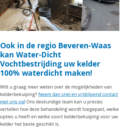
Ook in de regio Beveren-Waas
kan Water-Dicht
Vochtbestrijding uw kelder
100% waterdicht maken!
Wilt u graag meer weten over de mogelijkheden van
kelderbekuiping?
Neem dan snel en vrijblijvend contact
met ons op!
Ons deskundige team kan u precies
vertellen hoe deze behandeling wordt toegepast, welke
opties u heeft en welke soort kelderbekuiping voor uw
kelder het beste geschikt is.